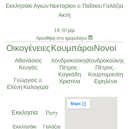
Εκκλησάκι Αγιών Νεκταρίου & Παΐσιου Γαλάζια
Ακτή
18:30 μμ
Προσθήκη στο ημερολόγιο
Οικογένειες
Κουμπάροι
Νονοί
Αθανάσιος
Χονδροκούκης
Χονδροκούκης
Κευγάς
Πέτρος -
Πέτρος -
Καγκάδη
Κουρτομανίτη
Γεώργιος &
Χριστίνα
Ειρηλένα
Ελένη Καλογερά
Εκκλησία
Party
Εκκλησάκι
Γαλάζια